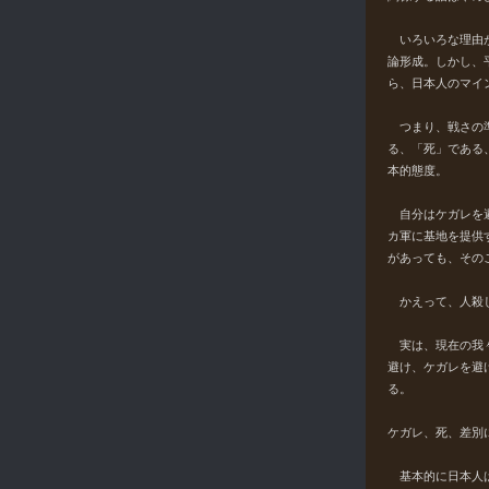
いろいろな理由が
論形成。しかし、
ら、日本人のマイ
つまり、戦さの準
る、「死」である
本的態度。
自分はケガレを避
カ軍に基地を提供
があっても、その
かえって、人殺し
実は、現在の我々
避け、ケガレを避
る。
ケガレ、死、差別
基本的に日本人は