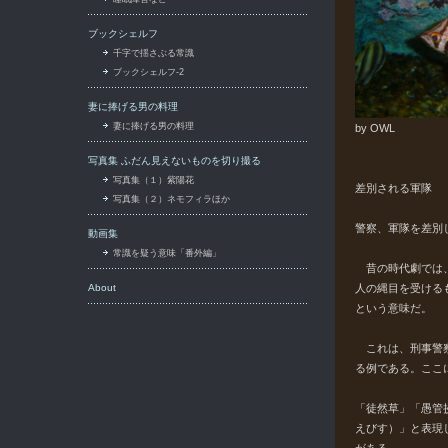
ブックシェルフ
千字で揺さぶる常識
ブックシェルフ-2
妻に捧げる男の料理
妻に捧げる男の料理
by OWL
写真集 ふだん見えないものを切り撮る
写真集（１）紫陽花
差別される軍隊
写真集（２）ネモフィラほか
警察、軍隊を差別
動画集
常識を疑う意味「番外編」
昔の時代劇では、
About
人の縄目を受ける
という意味だ。
これは、刑事警察
る例である。ここ
「徒然草」「愚管
えびす）」と表現