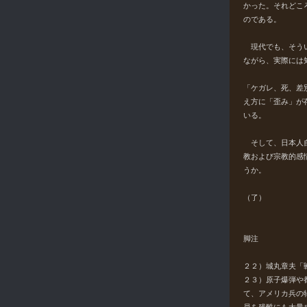
かった。それどこ
のである。
現代でも、そうい
ながら、実際には
「ケガレ、死、差
え方に「歪み」が
いる。
そして、日本人自
教および宗教的感
うか。
（了）
脚注
２２）城丸章夫「
２３）原子爆弾や
て、アメリカ兵の