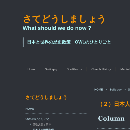
さてどうしましょう
What should we do now ?
日本と世界の歴史散策 OWLのひとりごと
Home
Soliloquy
StarPhotos
Church History
Mental
HOME
>
Soliloquy
>
S
さてどうしましょう
（２）日本
HOME
OWLのひとりごと
西欧文明と日本
日本人の深層心理