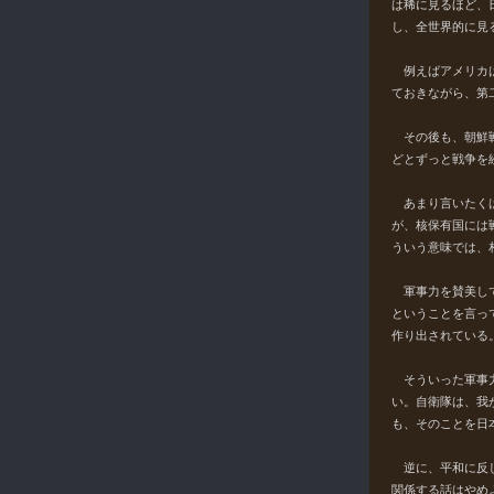
は稀に見るほど、
し、全世界的に見
例えばアメリカは
ておきながら、第
その後も、朝鮮戦
どとずっと戦争を
あまり言いたくは
が、核保有国には
ういう意味では、
軍事力を賛美して
ということを言っ
作り出されている
そういった軍事力
い。自衛隊は、我
も、そのことを日
逆に、平和に反し
関係する話はやめ