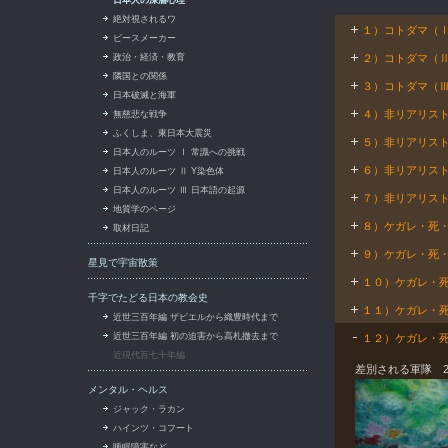
絶対視されるワ
１）コトダマ（
ピースメーカー
政治・経済・教育
２）コトダマ（
隣国との関係
３）コトダマ（
日本破滅と海軍
無慈悲な戦争
４）非リアリス
ふくしま、東日本大震災
５）非リアリスト
日本人のルーツ Ⅰ 常識への挑戦
６）非リアリス
日本人のルーツ Ⅱ Y染色体
日本人のルーツ Ⅲ 日本語の起源
７）非リアリス
地質学のページ
８）ケガレ・死
取材日記
９）ケガレ・死
星見で宇宙散策
１０）ケガレ・
千字でたどる日本の教会史
１１）ケガレ・
近世三百年編 ザビエルから織豊時代まで
近世三百年編 初の迫害から高札撤去まで
１２）ケガレ・
近現代百七十年編
差別される軍隊 200
メンタル・ヘルス
ジャック・ラカン
ハインツ・コフート
睡眠障害など