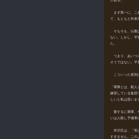
がある。
まず第一に、これ
て、もともと外来
そもそも、仏教は
ない。しかし、平
た。
つまり、あいつら
そうではない。平
こういった差別は
「軍隊とは、殺人
練習している集団
しいと私は思いま
要するに軍隊、今
いは人殺し予備軍
井沢氏は、「実は
すぎません。この