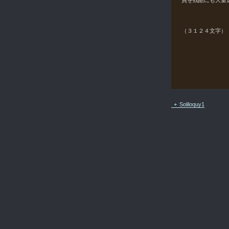
員を残酷にも大量
（３１２４文字）
Soliloquy1