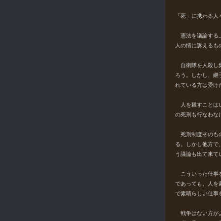
「死」に携わる人
憲法を議論する上
人の情に訴えるも
自衛隊を人殺し集
ろう。しかし、継
れている方は受け
人を殺すことはい
の死刑も行なわな
死刑制度そのもの
る。しかし他方で
う議論も出て来て
こういった仕事を
であっても、人を
で素晴らしい仕事
戦争はない方がよ